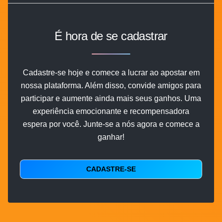
É hora de se cadastrar
Cadastre-se hoje e comece a lucrar ao apostar em
nossa plataforma. Além disso, convide amigos para
participar e aumente ainda mais seus ganhos. Uma
experiência emocionante e recompensadora
espera por você. Junte-se a nós agora e comece a
ganhar!
CADASTRE-SE