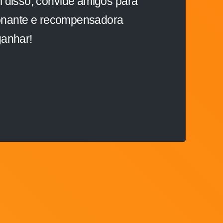
m disso, convide amigos para
ionante e recompensadora
ganhar!