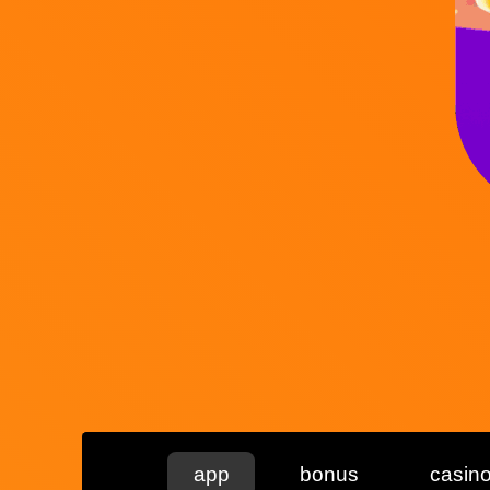
app
bonus
casin