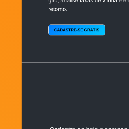
giro, analise taxas de vitória e
retorno.
CADASTRE-SE GRÁTIS