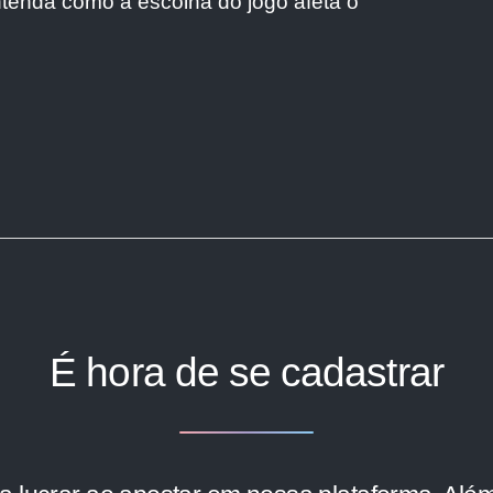
 entenda como a escolha do jogo afeta o
É hora de se cadastrar