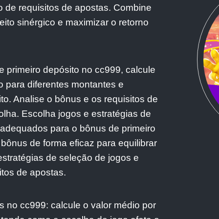
 de requisitos de apostas. Combine
feito sinérgico e maximizar o retorno
e primeiro depósito no cc999, calcule
o para diferentes montantes e
to. Analise o bônus e os requisitos de
olha. Escolha jogos e estratégias de
 adequados para o bônus de primeiro
 bônus de forma eficaz para equilibrar
estratégias de seleção de jogos e
itos de apostas.
tis no cc999: calcule o valor médio por